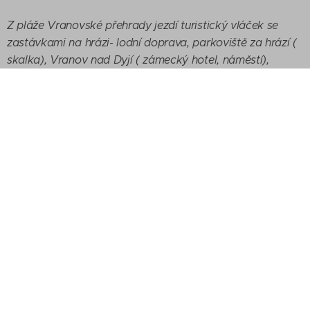
Z pláže Vranovské přehrady jezdí turistický vláček se
zastávkami na hrázi- lodní doprava, parkoviště za hrází (
skalka), Vranov nad Dyjí ( zámecký hotel, náměstí),
parkoviště pod zámkem ( zrcadlové bludiště, akvária),
zámek, pevností muzeum a V´Run´Off, který vám přepravu
mezi těmito místy usnadní. Vláček zastavuje na každé
označené zastávce, abyste mohli vystoupit, kde
potřebujete.
Vláček je vhodný pro
všechny věkové kategorie.
Platba hotově i kartou !
Lístky jsou možné zakoupit