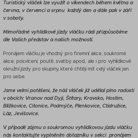
Turistický vláček lze využít o víkendech během května a
června, v červenci a srpnu každý den a dále pak v září
v soboty.
Mimořádné vyhlídkové jízdy vláčku rádi přizpůsobíme
dle Vašich představ a našich možností.
Pronájem vláčku je vhodný pro firemní akce, soukromé
akce, posvícení, poutě, svatby apod., ale i pro vyhlídkové
okružní jízdy pro skupiny, které chtějí mít celý vláček jen
pro sebe.
Jsme velmi potěšeni, že náš vláček již udělal plno radosti
v obcích: Vranov nad Dyjí, Štítary, Kravsko, Hostim,
Blížkovice, Citonice, Podmýče, Plenkovice, Ctidružice,
Láz, Jevišovice.
V
případě zájmu o soukromou vyhlídkovou jízdu vláčku
nás kontaktujte vyplněním dotazníku v sekci pronájem